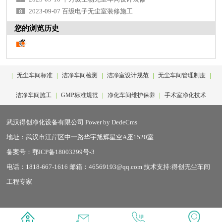
2023-09-07 百级电子无尘室装修施工
您的浏览历史
|
|
|
|
|
无尘车间标准
洁净车间检测
洁净室设计规范
无尘车间管理制度
|
|
|
洁净车间施工
GMP标准规范
净化车间维护保养
手术室净化技术
武汉得创净化设备有限公司
Power by DedeCms
地址：武汉市江岸区中一路华宇旭辉星空A座1520室
备案号：
鄂ICP备18003299号-3
电话：1818-667-1616 邮箱：46569193@qq.com 技术支持:
得创无尘车间
工程专家