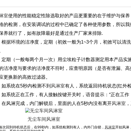
淋室
使用的性能稳定性除选取好的产品更重要的在于维护与保养
格的检测，在安装调试的过程中已确定了各种使用参数，所以我
保养就行了，如有故障最好是通过生产厂家来排除.
、根据环境的洁净度，定期（初效一般为1~3个月，初效可以清洗
。
、定期（一般每两个月一次）用尘埃粒子计数器测定用本产品实
的洁净度与要求的洁净度不符时，应查明原因（是否有泄漏、高
应更换新的高效过滤器。
、如系统在5秒内检测不到
风淋室
有人，系统返回待机状态(红外检
、如系统正在工作，有人接触按键开关时，语音提示：“正在工作
、在风淋完成，内门解锁后，里面的人在5秒内没有离开
风淋室
，
无尘车间风淋室
每次回到待机状态后，在99秒内，如系统检测到有人，内外门自锁，
风淋室
开始风淋