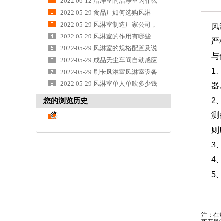
2022-06-12 洁净室的洁净室为什么
要设置淋浴
2022-05-29 食品厂如何选购风淋
室?风淋室生
2022-05-29 风淋室制造厂家公司，
风
双吹风淋室
2022-05-29 风淋室的作用有哪些
严
2022-05-29 风淋室的规格配置及说
与
明
2022-05-29 成品无尘车间自动感应
1
风淋室多少
2022-05-29 刷卡风淋室风淋室设备
生产厂家及
2022-05-29 风淋室单人单吹多少钱
器
一台？
2
您的浏览历史
测
则
3
4
5
注：在