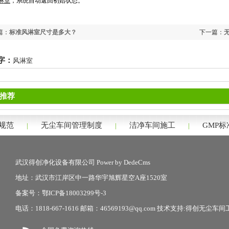
淋室
，系统自动返回初始状态。
篇：
标准风淋室尺寸是多大？
下一篇：
字：
风淋室
推荐
规范
无尘车间管理制度
洁净车间施工
GMP
|
|
|
武汉得创净化设备有限公司
Power by DedeCms
地址：武汉市江岸区中一路华宇旭辉星空A座1520室
备案号：
鄂ICP备18003299号-3
电话：1818-667-1616 邮箱：46569193@qq.com 技术支持:
得创无尘车间